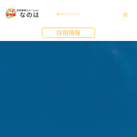
内
容
☎ 047-317-0215
を
採用情報
ス
キ
ッ
プ