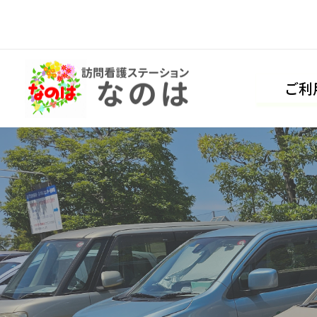
内
容
を
ご利
ス
キ
ッ
プ