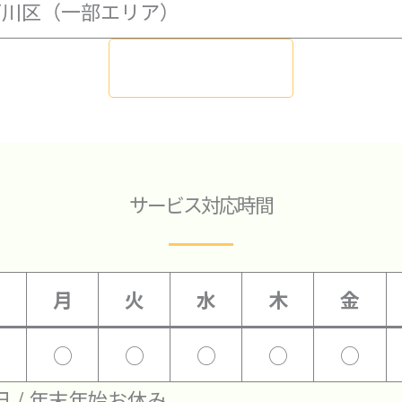
戸川区（一部エリア）
お問い合わせ
サービス対応時間
月
火
水
木
金
○
○
○
○
○
日 / 年末年始お休み