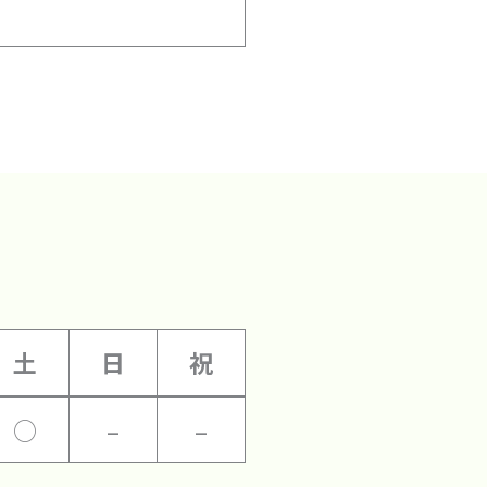
土
日
祝
○
–
–