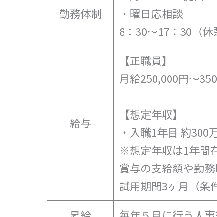
勤務体制
・曜日応相談
8：30～17：30（休憩
【正職員】
月給250,000円〜350
【想定年収】
給与
・入職1年目 約300
※想定年収は1年間
賞与の支給額や勤務
試用期間3ヶ月（条
昇給
毎年５月に行う人事