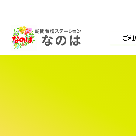
内
容
を
ご利
ス
キ
ッ
プ